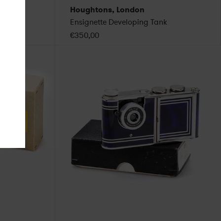
Houghtons, London
Ensignette Developing Tank
€350,00