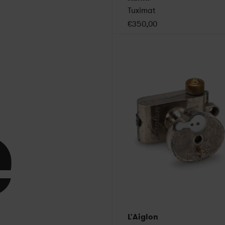
Tuximat
€350,00
e
L'Aiglon