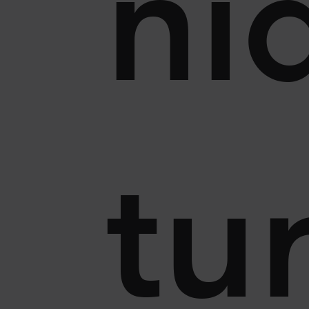
ni
tu