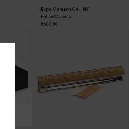
Expo Camera Co., NY
Police Camera
€680,00