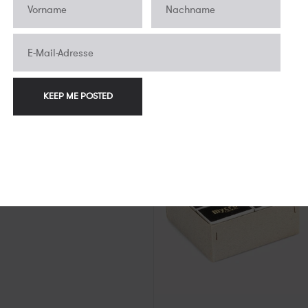
Houghton Ltd., London
Watchface Ticka
€2.900,00