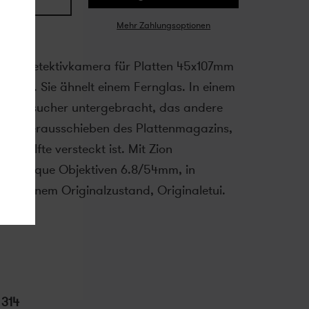
Mehr Zahlungsoptionen
tereo-Detektivkamera für Platten 45x107mm
gazin. Sie ähnelt einem Fernglas. In einem
 Winkelsucher untergebracht, das andere
f zum Herausschieben des Plattenmagazins,
en Hälfte versteckt ist. Mit Zion
mmetrique Objektiven 6.8/54mm, in
schönem Originalzustand, Originaletui.
:
314