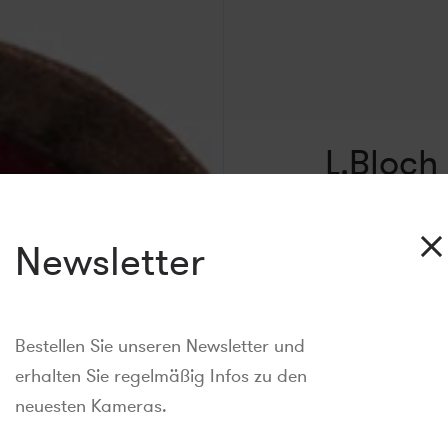
L.Bloch
L.Bloch
Physio
Newsletter
€3.200,00
Bestellen Sie unseren Newsletter und
Exkl.
Abwicklung, Ver
erhalten Sie regelmäßig Infos zu den
Checkout berechnet.
neuesten Kameras.
IN DEN EINK