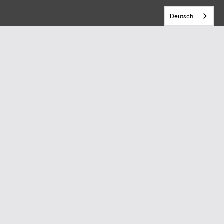
Deutsch
t gefunden?
önnen, bitte kontaktieren Sie uns.