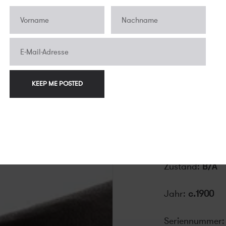
Sehr seltene S
im Push-Pull-Ma
Okular ist der
dient als Grif
das in der zweit
Anastigmat Sy
atemberaubend 
Zustand:
B/A
Jahr:
c.1900
Seriennummer