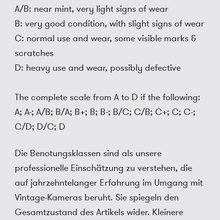
A/B: near mint, very light signs of wear
B: very good condition, with slight signs of wear
C: normal use and wear, some visible marks &
scratches
D: heavy use and wear, possibly defective
The complete scale from A to D if the following:
A; A-; A/B; B/A; B+; B; B-; B/C; C/B; C+; C; C-;
C/D; D/C; D
Die Benotungsklassen sind als unsere
professionelle Einschätzung zu verstehen, die
auf jahrzehntelanger Erfahrung im Umgang mit
Vintage-Kameras beruht. Sie spiegeln den
Gesamtzustand des Artikels wider. Kleinere