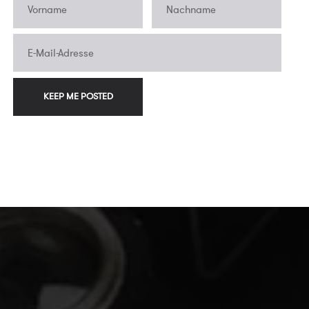
w
ivals