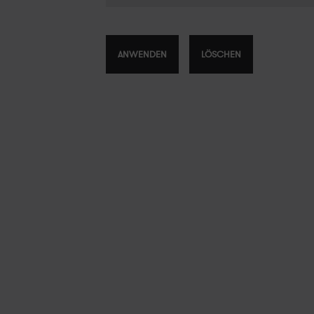
Empfohlen
Neuestes zuerst
ANWENDEN
LÖSCHEN
Älteres zuerst
Preis, niedrig bis hoch
Preis, hoch bis niedrig