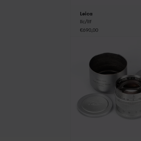
Leica
IIc/IIf
€690,00