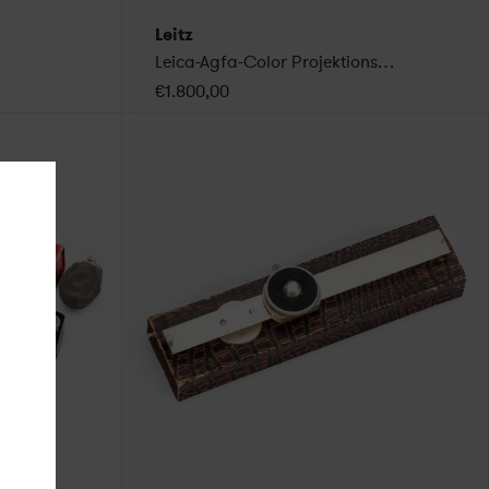
Leitz
Leica-Agfa-Color Projektionsfilter FARPU
€1.800,00