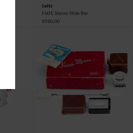
Leitz
FIATE Stereo Slide Bar
€580,00