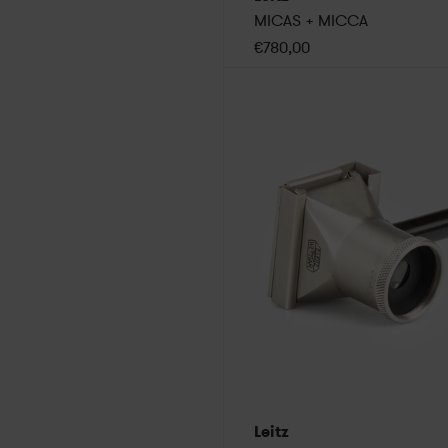
MICAS + MICCA
€780,00
Leitz