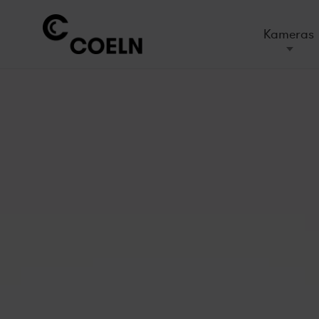
Kameras