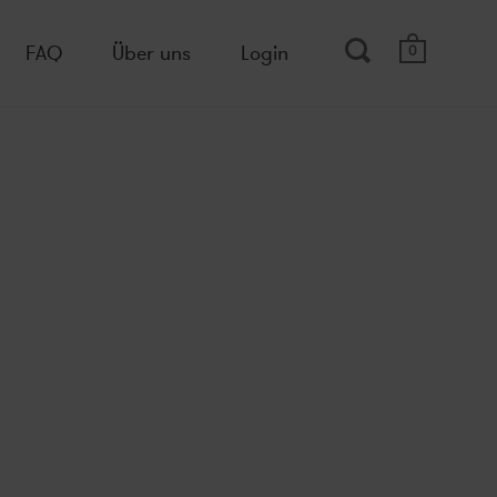
FAQ
Über uns
Login
0