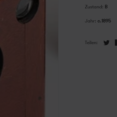
Zustand:
B
Jahr:
c.1895
Teilen: