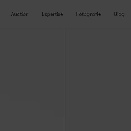
Auction
Expertise
Fotografie
Blog