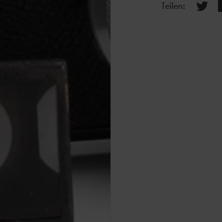
Teilen: