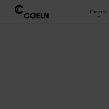
Kameras