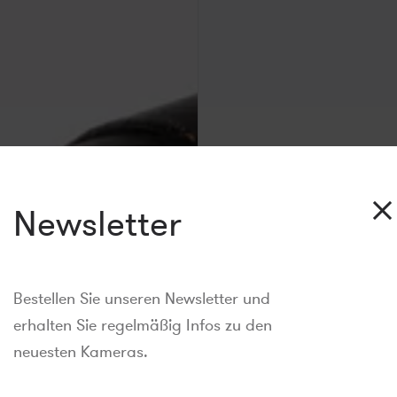
Hugo Me
Newsletter
Primota
Bestellen Sie unseren Newsletter und
€550,00
erhalten Sie regelmäßig Infos zu den
Exkl.
Abwicklung, Ver
neuesten Kameras.
Checkout berechnet.