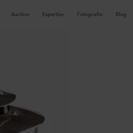
Auction
Expertise
Fotografie
Blog