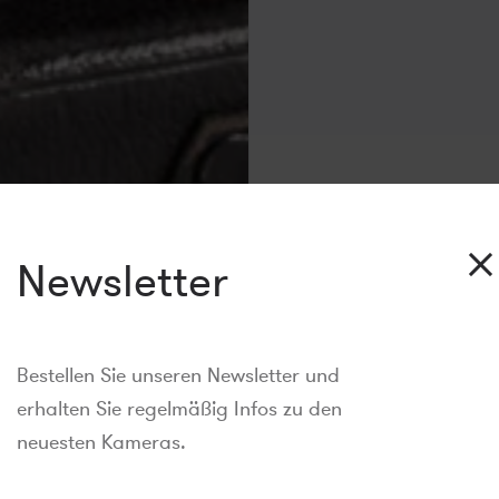
Levy-Ro
Newsletter
Minnig
Bestellen Sie unseren Newsletter und
€1.800,00
erhalten Sie regelmäßig Infos zu den
neuesten Kameras.
Exkl.
Abwicklung, Ver
Checkout berechnet.