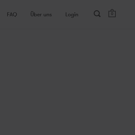
FAQ
Über uns
Login
0