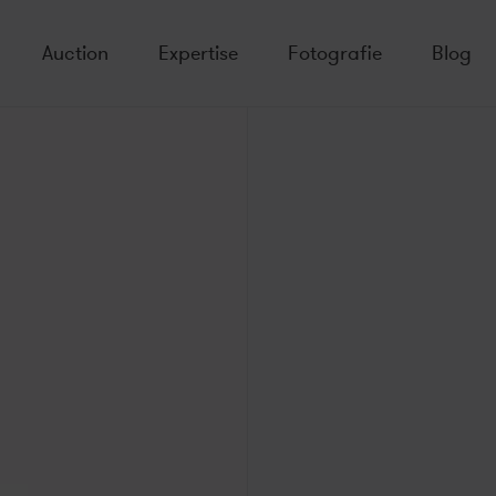
Auction
Expertise
Fotografie
Blog