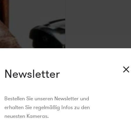
Agfa
Newsletter
Standar
Bestellen Sie unseren Newsletter und
€380,00
erhalten Sie regelmäßig Infos zu den
Exkl.
Abwicklung, Ver
neuesten Kameras.
Checkout berechnet.