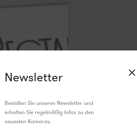
Newsletter
Rectafl
1300 Se
Bestellen Sie unseren Newsletter und
erhalten Sie regelmäßig Infos zu den
€350,00
neuesten Kameras.
Exkl.
Abwicklung, Ver
Checkout berechnet.