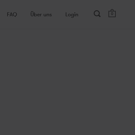
FAQ
Über uns
Login
0