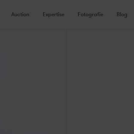
Auction
Expertise
Fotografie
Blog