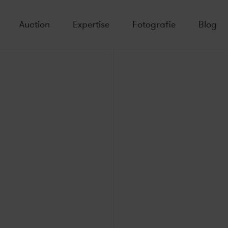
Auction
Expertise
Fotografie
Blog