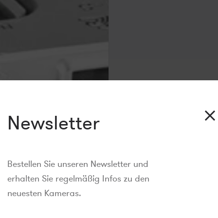
Tanaka
Newsletter
Ltd.
Tanack 
Bestellen Sie unseren Newsletter und
2/5cm
erhalten Sie regelmäßig Infos zu den
neuesten Kameras.
€580,00