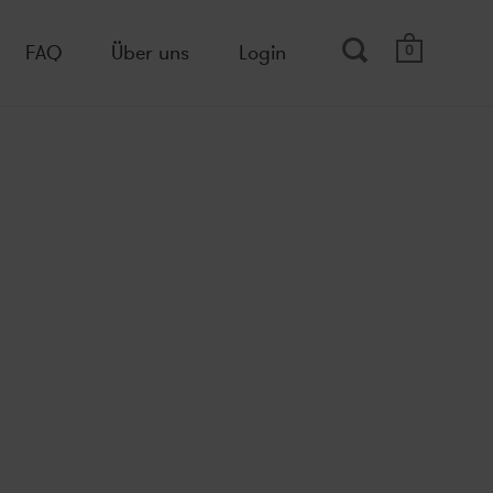
FAQ
Über uns
Login
0