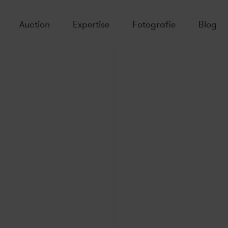
Auction
Expertise
Fotografie
Blog