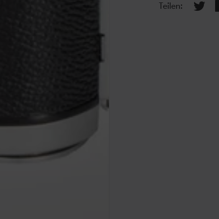
Teilen: