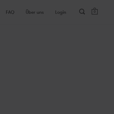
FAQ
Über uns
Login
0