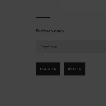
Sortieren nach
Empfohlen
Empfohlen
Neuestes zuerst
ANWENDEN
LÖSCHEN
Älteres zuerst
Preis, niedrig bis hoch
Preis, hoch bis niedrig