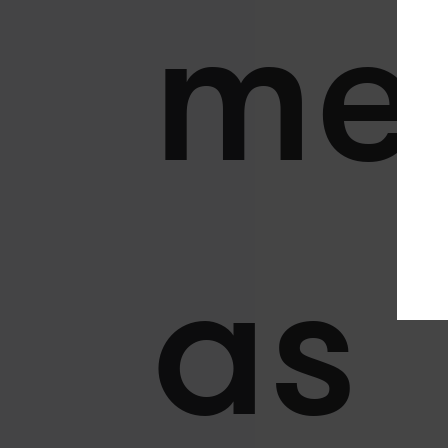
me
as