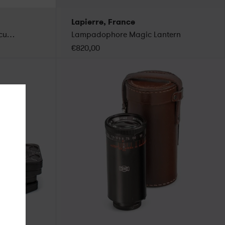
Lapierre, France
Teleater 3x13.5 Opera Binoculars
Lampadophore Magic Lantern
€820,00