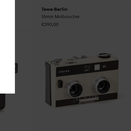
Tewe-Berlin
smat
16mm Motivsucher
€390,00