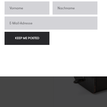
r
Pathé
Motocamera with Kino Pla
€690,00