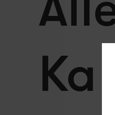
All
Ka